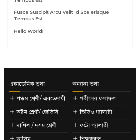
Tempus Est
Fusce Suscipit Arcu Velit Id Scelerisque
Tempus Est
Hello World!
একাডেমিক তথ্য
অন্যান্য তথ্য
পঞ্চম শ্রেণী/ এবতেদায়ী
পরীক্ষার ফলাফল
অষ্টম শ্রেণী/ জেডিসি
ভিডিও গ্যালারী
দাখিল / দশম শ্রেণী
ফটো গ্যালারী
আলিম
শিক্ষকবৃন্দ