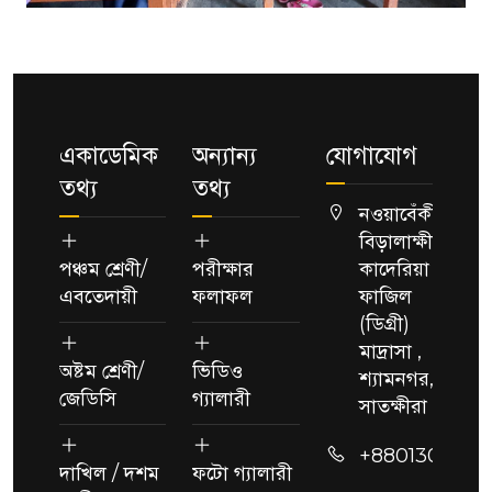
একাডেমিক
অন্যান্য
যোগাযোগ
তথ্য
তথ্য
নওয়াবেঁকী
বিড়ালাক্ষী
পঞ্চম শ্রেণী/
পরীক্ষার
কাদেরিয়া
এবতেদায়ী
ফলাফল
ফাজিল
(ডিগ্রী)
মাদ্রাসা ,
অষ্টম শ্রেণী/
ভিডিও
শ্যামনগর,
জেডিসি
গ্যালারী
সাতক্ষীরা
+88013091189
দাখিল / দশম
ফটো গ্যালারী