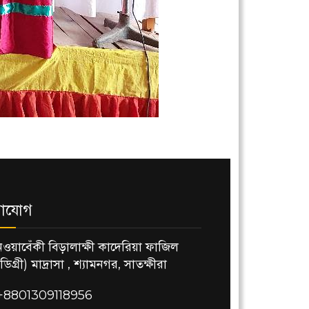
াযোগ
নওয়াবেঁকী বিড়ালাক্ষী কাদেরিয়া ফাজিল
(ডিগ্রী) মাদ্রাসা , শ্যামনগর, সাতক্ষীরা
+8801309118956