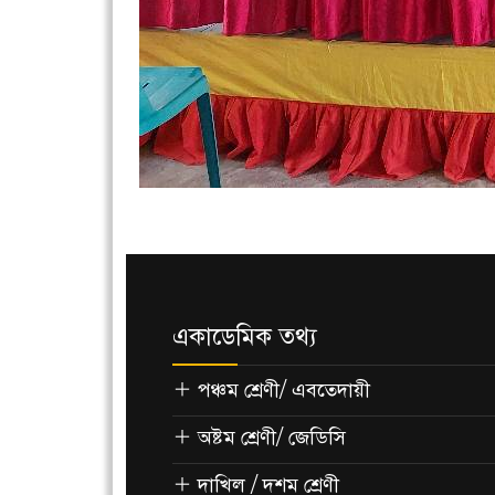
একাডেমিক তথ্য
পঞ্চম শ্রেণী/ এবতেদায়ী
অষ্টম শ্রেণী/ জেডিসি
দাখিল / দশম শ্রেণী