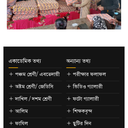
একাডেমিক তথ্য
অন্যান্য তথ্য
পঞ্চম শ্রেণী/ এবতেদায়ী
পরীক্ষার ফলাফল
অষ্টম শ্রেণী/ জেডিসি
ভিডিও গ্যালারী
দাখিল / দশম শ্রেণী
ফটো গ্যালারী
আলিম
শিক্ষকবৃন্দ
ফাযিল
ছুটির দিন