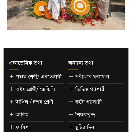
একাডেমিক তথ্য
অন্যান্য তথ্য
পঞ্চম শ্রেণী/ এবতেদায়ী
পরীক্ষার ফলাফল
অষ্টম শ্রেণী/ জেডিসি
ভিডিও গ্যালারী
দাখিল / দশম শ্রেণী
ফটো গ্যালারী
আলিম
শিক্ষকবৃন্দ
ফাযিল
ছুটির দিন