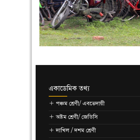
একাডেমিক তথ্য
পঞ্চম শ্রেণী/ এবতেদায়ী
অষ্টম শ্রেণী/ জেডিসি
দাখিল / দশম শ্রেণী