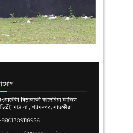
াযোগ
নওয়াবেঁকী বিড়ালাক্ষী কাদেরিয়া ফাজিল
(ডিগ্রী) মাদ্রাসা , শ্যামনগর, সাতক্ষীরা
+8801309118956