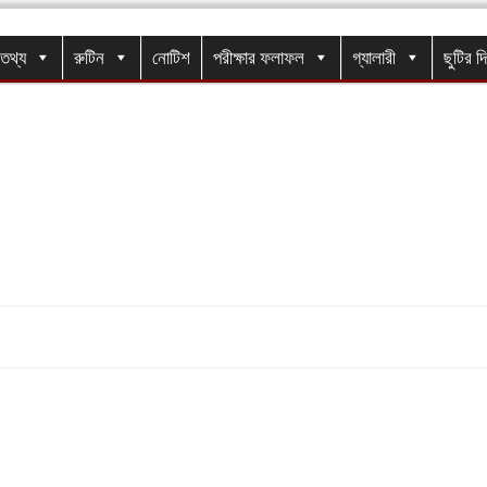
র তথ্য
রুটিন
নোটিশ
পরীক্ষার ফলাফল
গ্যালারী
ছুটির দ