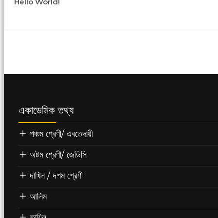
Hello World!
একাডেমিক তথ্য
পঞ্চম শ্রেণী/ এবতেদায়ী
অষ্টম শ্রেণী/ জেডিসি
দাখিল / দশম শ্রেণী
আলিম
ফাযিল