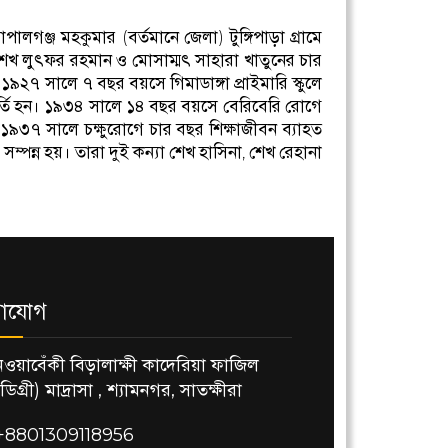
লগঞ্জ মহকুমার (বর্তমানে জেলা) টুঙ্গিপাড়া গ্রামে
। শেখ লুৎফর রহমান ও মোসাম্মৎ সাহারা খাতুনের চার
১৯২৭ সালে ৭ বছর বয়সে গিমাডাঙ্গা প্রাইমারি স্কুলে
ে ভর্তি হন। ১৯৩৪ সালে ১৪ বছর বয়সে বেরিবেরি রোগে
৯৩৭ সালে চক্ষুরোগে চার বছর শিক্ষাজীবন ব্যাহত
ম্পন্ন হয়। তারা দুই কন্যা শেখ হাসিনা, শেখ রেহানা
াযোগ
নওয়াবেঁকী বিড়ালাক্ষী কাদেরিয়া ফাজিল
(ডিগ্রী) মাদ্রাসা , শ্যামনগর, সাতক্ষীরা
+8801309118956