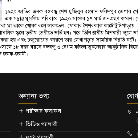
১৯২০ জাতির জনক বঙ্গবন্ধু শেখ মুজিবুর রহমান ফরিদপুর জেলার গোপা
এক সম্ভ্রান্ত মুসলিম পরিবারে ১৯২০ সালের ১৭ মার্চ জন্মগ্রহণ করেন
ব। বাবা-মা তাকে খোকা বলে ডাকতেন। খোকার শৈশবকাল কাটে টুঙ্গিপাড়ায়। 
ক স্কুলে তৃতীয় শ্রেণীতে ভর্তি হন। পরে তিনি স্থানীয় মিশনারী স্কুল
রা হয় এবং চক্ষুরোগের কারণে তার লেখাপড়ার সাময়িক বিরতি ঘটে। ১
সালে ১৮ বছর বয়সে বঙ্গবন্ধু ও বেগম ফজিলাতুননেছার আনুষ্ঠানিক বিয়ে স
লের জনক-জননী।
অন্যান্য তথ্য
যোগ
পরীক্ষার ফলাফল
ভিডিও গ্যালারী
ফটো গ্যালারী